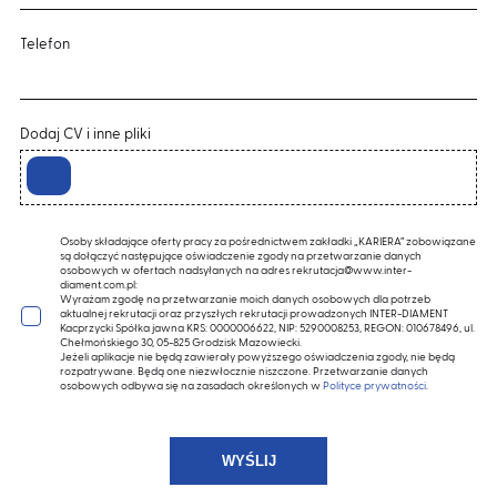
Telefon
Dodaj CV i inne pliki
Osoby składające oferty pracy za pośrednictwem zakładki „KARIERA” zobowiązane
są dołączyć następujące oświadczenie zgody na przetwarzanie danych
osobowych w ofertach nadsyłanych na adres rekrutacja@www.inter-
diament.com.pl:
Wyrażam zgodę na przetwarzanie moich danych osobowych dla potrzeb
aktualnej rekrutacji oraz przyszłych rekrutacji prowadzonych INTER-DIAMENT
Kacprzycki Spółka jawna KRS: 0000006622, NIP: 5290008253, REGON: 010678496, ul.
Chełmońskiego 30, 05-825 Grodzisk Mazowiecki.
Jeżeli aplikacje nie będą zawierały powyższego oświadczenia zgody, nie będą
rozpatrywane. Będą one niezwłocznie niszczone. Przetwarzanie danych
osobowych odbywa się na zasadach określonych w
Polityce prywatności
.