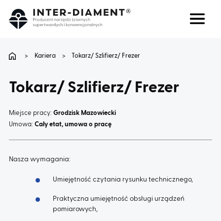
Szukaj
Język
>
Kariera
>
Tokarz/ Szlifierz/ Frezer
O NAS
Tokarz/ Szlifierz/ Frezer
PRODUKTY
Miejsce pracy:
Grodzisk Mazowiecki
Umowa:
Cały etat, umowa o pracę
USŁUGI
Nasza wymagania:
FAQ
Umiejętność czytania rysunku technicznego,
KARIERA
Praktyczna umiejętność obsługi urządzeń
pomiarowych,
BLOG