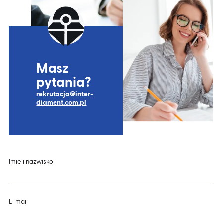
Masz
pytania?
rekrutacja@inter-
diament.com.pl
Imię i nazwisko
E-mail