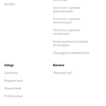
żywicznym
Kontakt
Ściernice o spoiwie
galwanicznym
Ściernice o spoiwie
ceramicznym
Ściernice o spoiwie
metalowym
Kompozytowe narzędzia
skrawające
Obciągacze diamentowe
Usługi
Kariera
Szkolenia
Dlaczego my?
Regeneracja
Wyważanie
Profilowanie