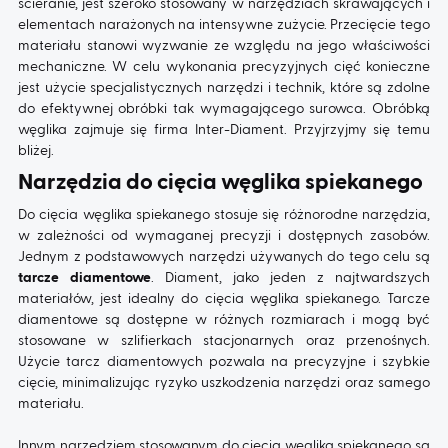
ścieranie, jest szeroko stosowany w narzędziach skrawających i
elementach narażonych na intensywne zużycie. Przecięcie tego
materiału stanowi wyzwanie ze względu na jego właściwości
AKTUALNOŚCI
mechaniczne. W celu wykonania precyzyjnych cięć konieczne
jest użycie specjalistycznych narzędzi i technik, które są zdolne
do efektywnej obróbki tak wymagającego surowca.
Obróbką
KONTAKT
węglika
zajmuje się firma Inter-Diament. Przyjrzyjmy się temu
bliżej.
Narzędzia do cięcia węglika spiekanego
Do cięcia węglika spiekanego stosuje się różnorodne narzędzia,
w zależności od wymaganej precyzji i dostępnych zasobów.
Jednym z podstawowych narzędzi używanych do tego celu są
tarcze diamentowe
. Diament, jako jeden z najtwardszych
materiałów, jest idealny do cięcia węglika spiekanego. Tarcze
diamentowe są dostępne w różnych rozmiarach i mogą być
stosowane w szlifierkach stacjonarnych oraz przenośnych.
Użycie tarcz diamentowych pozwala na precyzyjne i szybkie
cięcie, minimalizując ryzyko uszkodzenia narzędzi oraz samego
materiału.
Innym narzędziem stosowanym do cięcia węglika spiekanego są