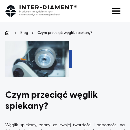
Szukaj
Język
>
Blog
>
Czym przeciąć węglik spiekany?
O NAS
PRODUKTY
USŁUGI
Czym przeciąć węglik
FAQ
spiekany?
KARIERA
Węglik spiekany, znany ze swojej twardości i odporności na
BLOG