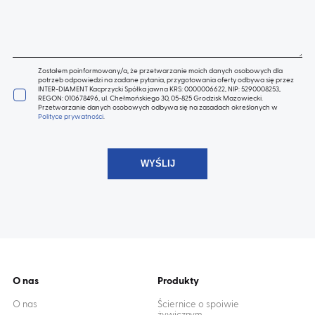
Zostałem poinformowany/a, że przetwarzanie moich danych osobowych dla
potrzeb odpowiedzi na zadane pytania, przygotowania oferty odbywa się przez
INTER-DIAMENT Kacprzycki Spółka jawna KRS: 0000006622, NIP: 5290008253,
REGON: 010678496, ul. Chełmońskiego 30, 05-825 Grodzisk Mazowiecki.
Przetwarzanie danych osobowych odbywa się na zasadach określonych w
Polityce prywatności
.
O nas
Produkty
O nas
Ściernice o spoiwie