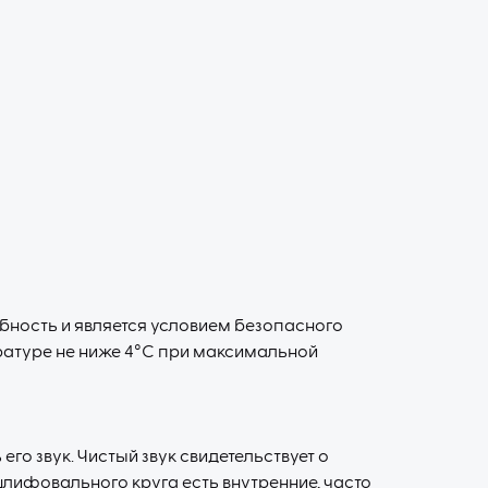
ность и является условием безопасного
ратуре не ниже 4°C при максимальной
о звук. Чистый звук свидетельствует о
у шлифовального круга есть внутренние, часто