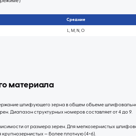
режиме’)
Средние
L, M, N, O
го материала
ержание шлифующего зерна в общем объеме шлифовально
ен. Диапазон структурных номеров составляет от 4 до 9.
висимости от размера зерен. Для мелкозернистых шлифов
ля крупнозернистых — более плотную (4÷6).