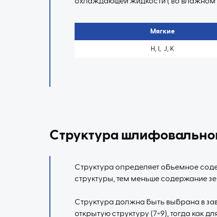
охлаждающей жидкости (‘во влажном 
Мягкие
H, I, J, K
Структура шлифовально
Структура определяет объемное сод
структуры, тем меньше содержание зер
Структура должна быть выбрана в за
открытую структуру (7÷9), тогда как д