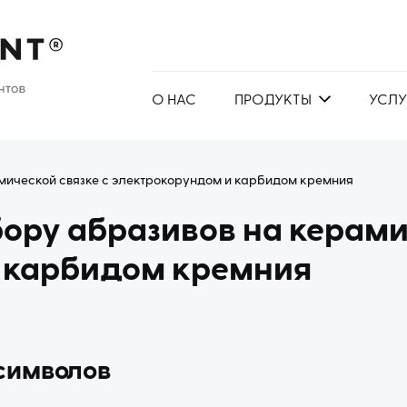
О НАС
ПРОДУКТЫ
УСЛУ
амической связке с электрокорундом и карбидом кремния
ору абразивов на керами
 карбидом кремния
символов