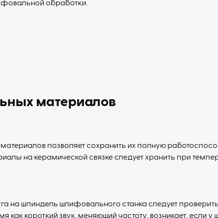
ифовальной обработки.
ьных материалов
атериалов позволяет сохранить их полную работоспособ
алы на керамической связке следует хранить при темпе
а на шпиндель шлифовального станка следует проверить ег
емя как короткий звук, меняющий частоту, возникает, если 