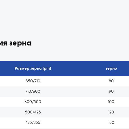
я зерна
Размер зерна [µm]
зерно
850/710
80
710/600
90
600/500
100
500/425
120
425/355
150