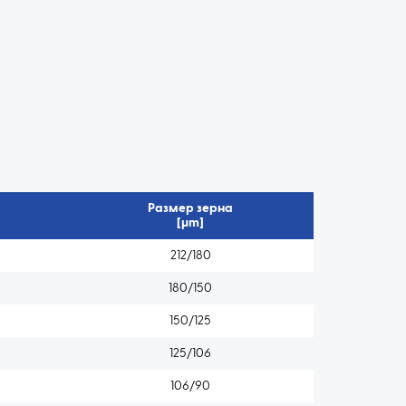
Размер зерна
[µm]
212/180
180/150
150/125
125/106
106/90