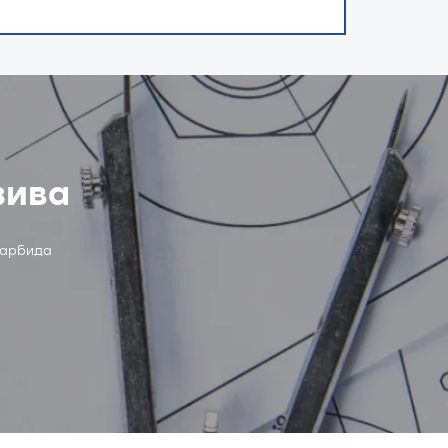
зива
карбида