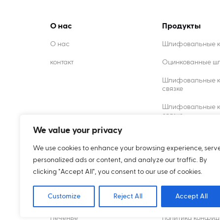
О нас
Продукты
О нас
Шлифовальные кр
контакт
Оцинкованные ш
Шлифовальные к
связке
Шлифовальные кр
связке
We value your privacy
Композитные ре
We use cookies to enhance your browsing experience, serv
Алмазные комод
personalized ads or content, and analyze our traffic. By
clicking "Accept All", you consent to our use of cookies.
Customize
Reject All
Accept All
Печенье
политика конфид