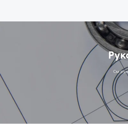
Рук
См. ру