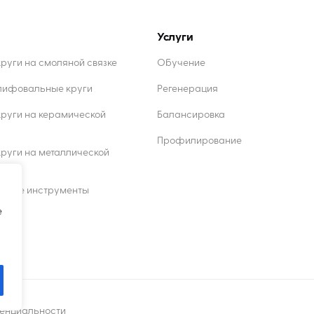
Услуги
уги на смоляной связке
Обучение
лифовальные круги
Регенерация
руги на керамической
Балансировка
Профилирование
уги на металлической
жущие инструменты
e
ы
енциальности