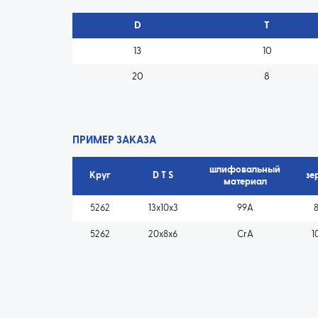
D
T
13
10
20
8
ПРИМЕР ЗАКАЗА
шлифовальный
Круг
D T S
зе
материал
5262
13x10x3
99A
5262
20x8x6
CrA
1