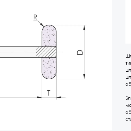
Шл
т
шл
шл
об
Бл
мо
об
ст