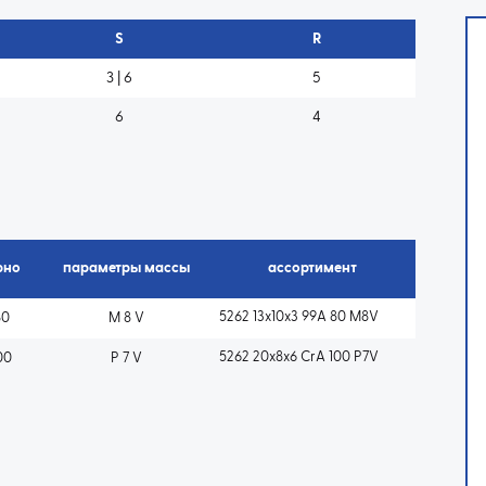
S
R
3 | 6
5
6
4
рно
параметры массы
ассортимент
5262 13x10x3 99A 80 M8V
80
M 8 V
5262 20x8x6 CrA 100 P7V
00
P 7 V