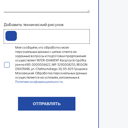
Добавить технический рисунок
Мне сообщили, что обработку моих
персональных данных с целью ответа на
заданные вопросы и подготовки предложения
осуществляет INTER-DIAMENT Kacprzycki Spółka
jawna KRS: 0000006622, NIP: 5290008253, REGON:
010678496, ул. Chełmońskiego 30, 05-825 Гродзиск
Мазовецкий. Обработка персональных данных
осуществляется на условиях, изложенных в
Политике конфиденциальности
..