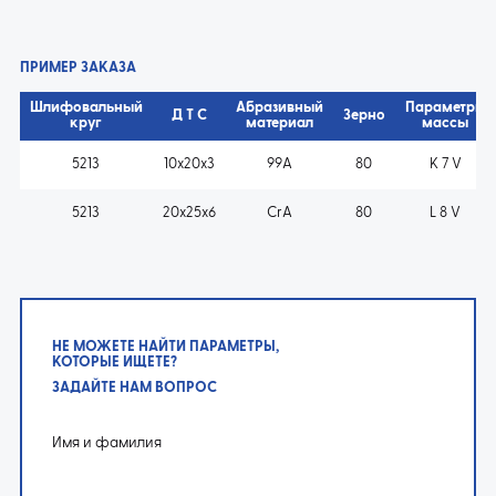
ПРИМЕР ЗАКАЗА
Шлифовальный
Абразивный
Параметры
Д T C
Зерно
круг
материал
массы
5213
10x20x3
99A
80
K 7 V
5213
20x25x6
CrA
80
L 8 V
НЕ МОЖЕТЕ НАЙТИ ПАРАМЕТРЫ,
КОТОРЫЕ ИЩЕТЕ?
ЗАДАЙТЕ НАМ ВОПРОС
Имя и фамилия