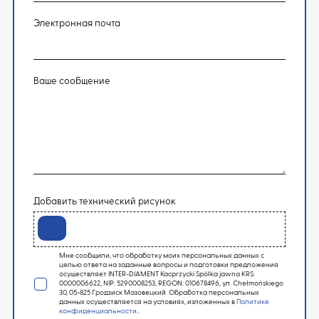
Электронная почта
Ваше сообщение
Добавить технический рисунок
Мне сообщили, что обработку моих персональных данных с
целью ответа на заданные вопросы и подготовки предложения
осуществляет INTER-DIAMENT Kacprzycki Spółka jawna KRS:
0000006622, NIP: 5290008253, REGON: 010678496, ул. Chełmońskiego
30, 05-825 Гродзиск Мазовецкий. Обработка персональных
данных осуществляется на условиях, изложенных в
Политике
конфиденциальности
..