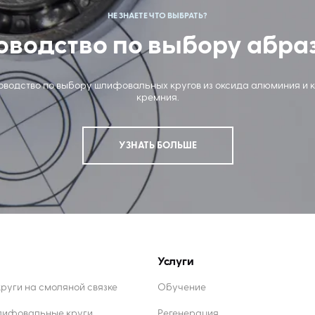
НЕ ЗНАЕТЕ ЧТО ВЫБРАТЬ?
оводство по выбору абра
ководство по выбору шлифовальных кругов из оксида алюминия и 
кремния.
УЗНАТЬ БОЛЬШЕ
Услуги
уги на смоляной связке
Обучение
лифовальные круги
Регенерация