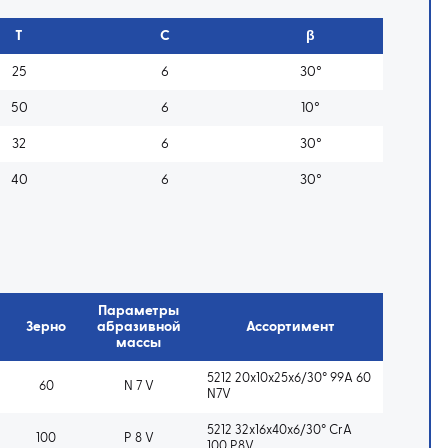
T
C
β
25
6
30°
50
6
10°
32
6
30°
40
6
30°
Параметры
Зерно
абразивной
Ассортимент
массы
5212 20x10x25x6/30° 99A 60
60
N 7 V
N7V
5212 32x16x40x6/30° CrA
100
P 8 V
100 P8V