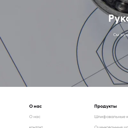
Рук
См. ру
О нас
Продукты
О нас
Шлифовальные кр
контакт
Оцинкованные ш