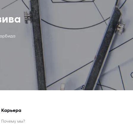
зива
карбида
Карьера
Почему мы?