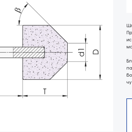
Ш
Пр
и
ма
Бл
п
бо
чу