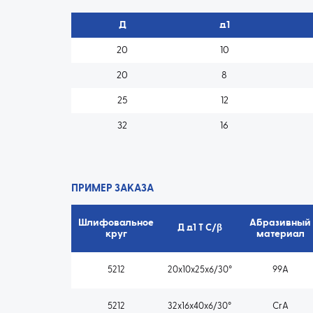
Д
д1
20
10
20
8
25
12
32
16
ПРИМЕР ЗАКАЗА
Шлифовальное
Абразивный
Д д1 T C/β
круг
материал
5212
20x10x25x6/30°
99A
5212
32x16x40x6/30°
CrA