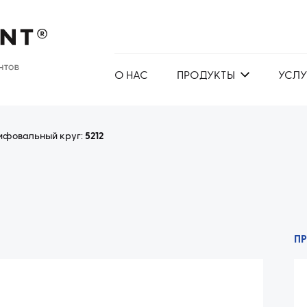
О НАС
ПРОДУКТЫ
УСЛУ
ифовальный круг:
5212
П