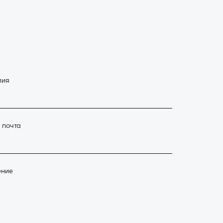
лия
 почта
ение