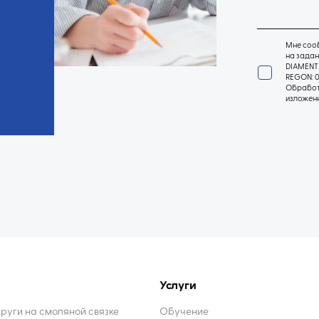
Мне сооб
на задан
DIAMENT 
REGON: 0
Обработк
изложен
Услуги
уги на смоляной связке
Обучение