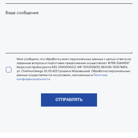
Ваше сообщение
Мне сообщили, что обработку моих персональных данных с целью ответа на
заданные вопросы и подготовки предложения осуществляет INTER-DIAMENT
Kacprzycki Spółka jawna KRS: 0000006622, NIP: 5290008253, REGON: 010678496,
ул. Chełmońskiego 30, 05-825 Гродзиск Мазовецкий. Обработка персональных
данных осуществляется на условиях, изложенных в
Политике
конфиденциальности
.