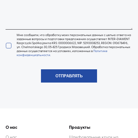
Мне сообщили, что обработку моих персональных данных с целью ответа на
заданные вопросы и подготовки предложения осуществляет INTER-DIAMENT
Kacprzycki Spółka jawna KRS: 0000006622, NIP: 5290008253, REGON: 010678496,
ул. Chełmońskiego 30, 05-825 Гродзиск Мазовецкий. Обработка персональных
данных осуществляется на условиях, изложенных в
Политике
конфиденциальности
.
О нас
Продукты
О нас
Шлифовальные круги на