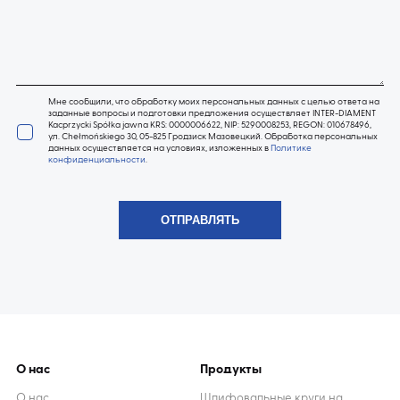
Мне сообщили, что обработку моих персональных данных с целью ответа на
заданные вопросы и подготовки предложения осуществляет INTER-DIAMENT
Kacprzycki Spółka jawna KRS: 0000006622, NIP: 5290008253, REGON: 010678496,
ул. Chełmońskiego 30, 05-825 Гродзиск Мазовецкий. Обработка персональных
данных осуществляется на условиях, изложенных в
Политике
конфиденциальности
.
О нас
Продукты
О нас
Шлифовальные круги на