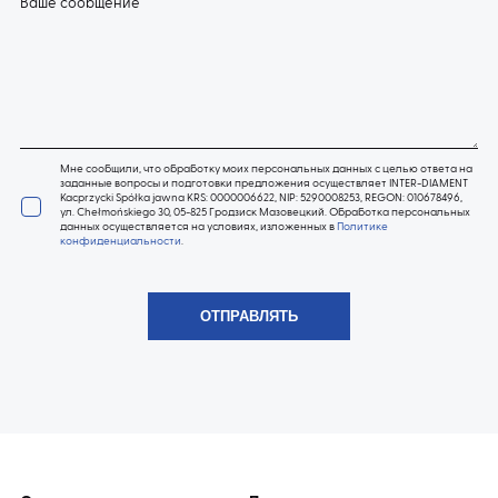
Ваше сообщение
Мне сообщили, что обработку моих персональных данных с целью ответа на
заданные вопросы и подготовки предложения осуществляет INTER-DIAMENT
Kacprzycki Spółka jawna KRS: 0000006622, NIP: 5290008253, REGON: 010678496,
ул. Chełmońskiego 30, 05-825 Гродзиск Мазовецкий. Обработка персональных
данных осуществляется на условиях, изложенных в
Политике
конфиденциальности
.