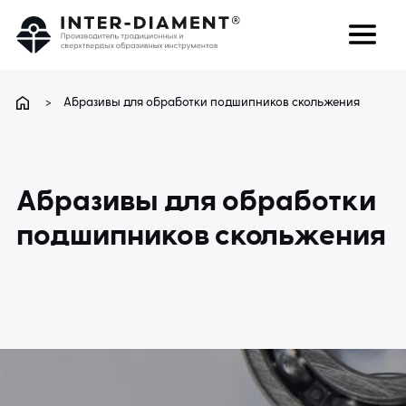
поиск
Язык
>
Абразивы для обработки подшипников скольжения
О НАС
Абразивы для обработки
ПРОДУКТЫ
подшипников скольжения
УСЛУГИ
ЧАВО
КАРЬЕРА
КОНТАКТ