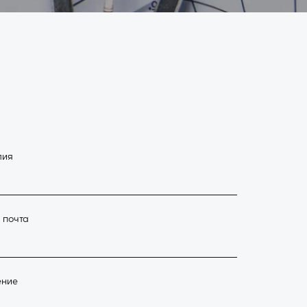
лия
 почта
ение