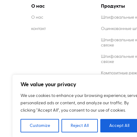
О нас
Продукты
О нас
Шлифовальные кр
контакт
Оцинкованные ш
Шлифовальные к
связке
Шлифовальные кр
связке
Композитные ре
We value your privacy
Алмазные комод
We use cookies to enhance your browsing experience, serv
personalized ads or content, and analyze our traffic. By
clicking "Accept All", you consent to our use of cookies.
Customize
Печенье
Reject All
политика конфид
Accept All