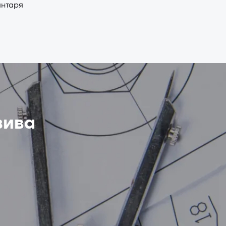
янтаря
зива