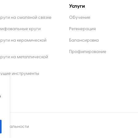
Услуги
уги на смоляной связке
Обучение
лифовальные круги
Регенерация
руги на керамической
Балансировка
Профилирование
уги на металлической
жущие инструменты
ы
e
енциальности