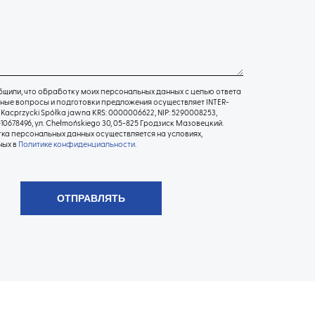
щили, что обработку моих персональных данных с целью ответа
ные вопросы и подготовки предложения осуществляет INTER-
Kacprzycki Spółka jawna KRS: 0000006622, NIP: 5290008253,
10678496, ул. Chełmońskiego 30, 05-825 Гродзиск Мазовецкий.
а персональных данных осуществляется на условиях,
ных в
Политике конфиденциальности
.