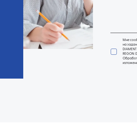
Мне сооб
на задан
DIAMENT 
REGON: 0
Обработк
изложен