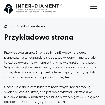
поиск
Язык
>
Przykładowa strona
Przykładowa strona
О НАС
ПРОДУКТЫ
Przykładowa strona. Strony są inne niż wpisy na blogu,
ponieważ nie tylko znajdują się zawsze w jednym miejscu, ale
także pojawiają się w menu witryny (w większości motywów).
УСЛУГИ
Większość użytkowników zaczyna od strony z informacjami o
sobie, która zapozna ich przed odwiedzającymi witrynę. Taka
strona może zawierać na przykład taką treść:
ЧАВО
Cześć! Za dnia jestem kurierem rowerowym, nocą próbuję
КАРЬЕРА
swoich sił w aktorstwie, a to jest moja witryna. Mieszkam w
Krakowie, mam wspaniałego psa który wabi się Reks i lubię piña
coladę (oraz spacery, gdy pada deszcz).
КОНТАКТ