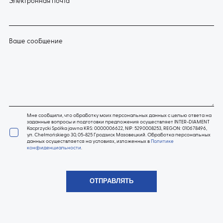
Электронная почта
Ваше сообщение
Мне сообщили, что обработку моих персональных данных с целью ответа на
заданные вопросы и подготовки предложения осуществляет INTER-DIAMENT
Kacprzycki Spółka jawna KRS: 0000006622, NIP: 5290008253, REGON: 010678496,
ул. Chełmońskiego 30, 05-825 Гродзиск Мазовецкий. Обработка персональных
данных осуществляется на условиях, изложенных в
Политике
конфиденциальности
.