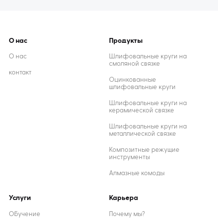
О нас
Продукты
О нас
Шлифовальные круги на
смоляной связке
контакт
Оцинкованные
шлифовальные круги
Шлифовальные круги на
керамической связке
Шлифовальные круги на
металлической связке
Композитные режущие
инструменты
Алмазные комоды
Услуги
Карьера
Обучение
Почему мы?