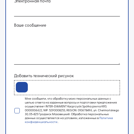
Электронная почта
Ваше сообщение
Добавить технический рисунок
Мне сообщили, что обработку моих персональных данных с
целью ответа на заданные вопросы и подготовки предложения
осуществляет INTER-DIAMENT Kacprzycki Spółka jawna KRS:
0000006622, NIP: 5290008253, REGON: 010678496, ул. Chełmońskiego
30, 05-825 Гродзиск Мазовецкий. Обработка персональных
данных осуществляется на условиях, изложенных в
Политике
конфиденциальности
..