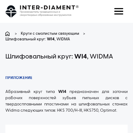
поиск
Язык
>
Круги с смолистым связующим
>
Шлифовальный круг:
WI4
, WIDMA
О НАС
Шлифовальный круг:
WI4
, WIDMA
ПРОДУКТЫ
ПРИЛОЖЕНИЕ
УСЛУГИ
Абразивный круг типа
WI4
предназначен для заточки
рабочих поверхностей зубьев пильных дисков с
ЧАВО
твердосплавными пластинами на шлифовальных станках
Widma следующих типов: HKS 700/H-III, HKS750, Optimat.
КАРЬЕРА
КОНТАКТ