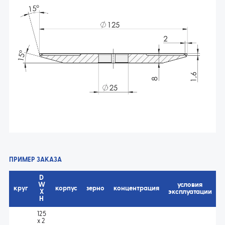
ПРИМЕР ЗАКАЗА
D
W
условия
круг
корпус
зерно
концентрация
а
X
эксплуатации
H
125
x 2