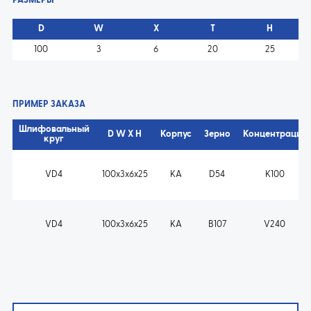
РАЗМЕРЫ
D
W
X
T
H
100
3
6
20
25
ПРИМЕР ЗАКАЗА
Шлифовальный
D W X H
Корпус
Зерно
Концентрация
круг
VD4
100x3x6x25
KA
D54
K100
VD4
100x3x6x25
KA
B107
V240