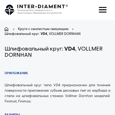
поиск
Язык
>
Круги с смолистым связующим
>
Шлифовальный круг:
VD4
, VOLLMER DORNHAN
О НАС
Шлифовальный круг:
VD4
, VOLLMER
DORNHAN
ПРОДУКТЫ
УСЛУГИ
ПРИЛОЖЕНИЕ
Шлифовальный круг типа VD4 предназначен для точения
ЧАВО
поверхности приложения зубьев дисковых пил из карбида и
стали на шлифовальных станках Vollmer Dornhan моделей:
КАРЬЕРА
Finimat, Finimax.
КОНТАКТ