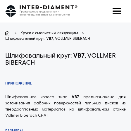
поиск
Язык
>
Круги с смолистым связующим
>
Шлифовальный круг:
VB7
, VOLLMER BIBERACH
О НАС
Шлифовальный круг:
VB7
, VOLLMER
BIBERACH
ПРОДУКТЫ
УСЛУГИ
ПРИЛОЖЕНИЕ
Шлифовальное колесо типа
VB7
предназначено для
ЧАВО
затачивания рабочих поверхностей пильных дисков из
твердосплавных материалов на шлифовальном станке
КАРЬЕРА
Vollmer Biberach CHAT.
КОНТАКТ