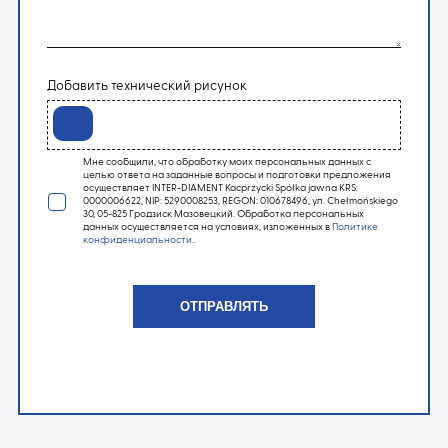
Добавить технический рисунок
Мне сообщили, что обработку моих персональных данных с
целью ответа на заданные вопросы и подготовки предложения
осуществляет INTER-DIAMENT Kacprzycki Spółka jawna KRS:
0000006622, NIP: 5290008253, REGON: 010678496, ул. Chełmońskiego
30, 05-825 Гродзиск Мазовецкий. Обработка персональных
данных осуществляется на условиях, изложенных в
Политике
конфиденциальности
..