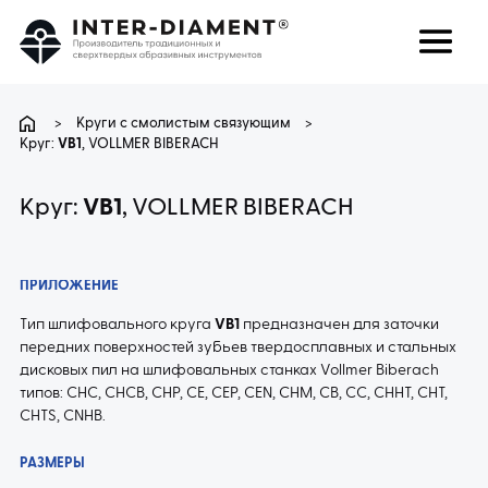
поиск
Язык
>
Круги с смолистым связующим
>
Круг:
VB1
, VOLLMER BIBERACH
О НАС
Круг:
VB1
, VOLLMER BIBERACH
ПРОДУКТЫ
ПРИЛОЖЕНИЕ
УСЛУГИ
Тип шлифовального круга
VB1
предназначен для заточки
передних поверхностей зубьев твердосплавных и стальных
ЧАВО
дисковых пил на шлифовальных станках Vollmer Biberach
типов: CHC, CHCB, CHP, CE, CEP, CEN, CHM, CB, CC, CHHT, CHT,
CHTS, CNHB.
КАРЬЕРА
РАЗМЕРЫ
КОНТАКТ