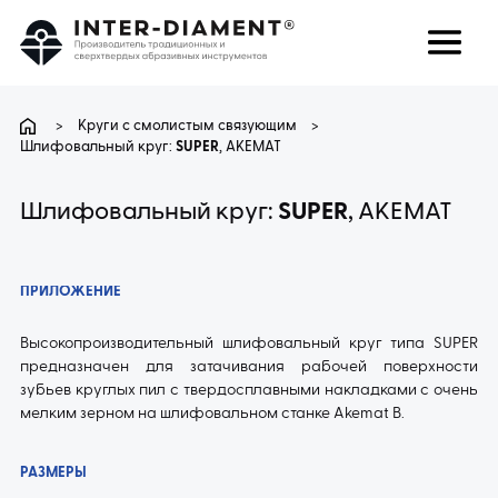
поиск
Язык
>
Круги с смолистым связующим
>
Шлифовальный круг:
SUPER
, AKEMAT
О НАС
Шлифовальный круг:
SUPER
, AKEMAT
ПРОДУКТЫ
ПРИЛОЖЕНИЕ
УСЛУГИ
Высокопроизводительный шлифовальный круг типа SUPER
предназначен для затачивания рабочей поверхности
ЧАВО
зубьев круглых пил с твердосплавными накладками с очень
мелким зерном на шлифовальном станке Akemat B.
КАРЬЕРА
РАЗМЕРЫ
КОНТАКТ