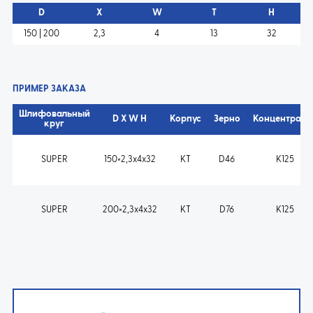
D
X
W
T
H
150 | 200
2,3
4
13
32
ПРИМЕР ЗАКАЗА
Шлифовальный
D X W H
Корпус
Зерно
Концентраци
круг
SUPER
150×2,3x4x32
KT
D46
K125
SUPER
200×2,3x4x32
KT
D76
K125