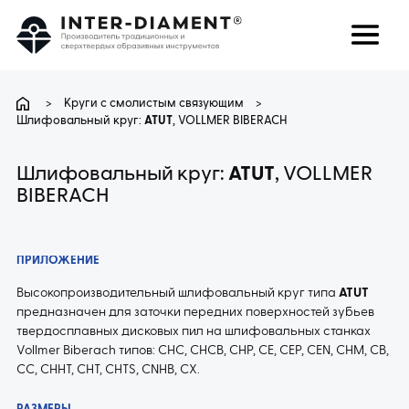
поиск
Язык
>
Круги с смолистым связующим
>
Шлифовальный круг:
ATUT
, VOLLMER BIBERACH
О НАС
Шлифовальный круг:
ATUT
, VOLLMER
BIBERACH
ПРОДУКТЫ
УСЛУГИ
ПРИЛОЖЕНИЕ
Высокопроизводительный шлифовальный круг типа
ATUT
ЧАВО
предназначен для заточки передних поверхностей зубьев
твердосплавных дисковых пил на шлифовальных станках
Vollmer Biberach типов: CHC, CHCB, CHP, CE, CEP, CEN, CHM, CB,
КАРЬЕРА
CC, CHHT, CHT, CHTS, CNHB, CX.
КОНТАКТ