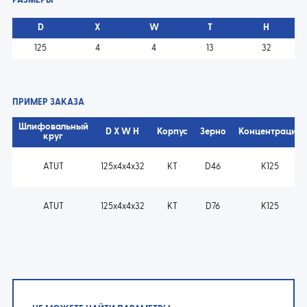
РАЗМЕРЫ
D
X
W
T
H
125
4
4
13
32
ПРИМЕР ЗАКАЗА
Шлифовальный
D X W H
Корпус
Зерно
Концентрация
круг
ATUT
125x4x4x32
KT
D46
K125
ATUT
125x4x4x32
KT
D76
K125