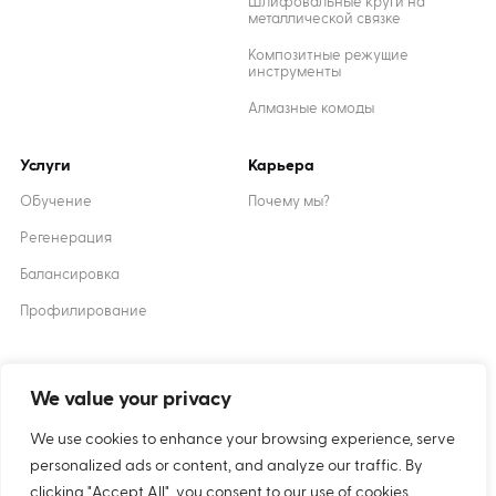
Шлифовальные круги на
металлической связке
Композитные режущие
инструменты
Алмазные комоды
Услуги
Карьера
Обучение
Почему мы?
Регенерация
Балансировка
Профилирование
Created by
XANTUM
We value your privacy
We use cookies to enhance your browsing experience, serve
Печенье
политика
personalized ads or content, and analyze our traffic. By
конфиденциальности
clicking "Accept All", you consent to our use of cookies.