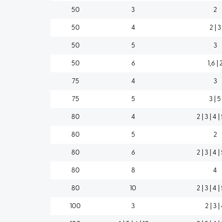
50
3
2
50
4
2 | 3
50
5
3
50
6
1,6 | 
75
4
3
75
5
3 | 5
80
4
2 | 3 | 4 |
80
5
2
80
6
2 | 3 | 4 |
80
8
4
80
10
2 | 3 | 4 |
100
3
2 | 3 |