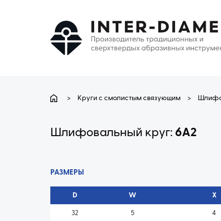
>
Круги с смолистым связующим
>
Шлифо
Шлифовальный круг:
6A2
РАЗМЕРЫ
D
W
X
32
5
4