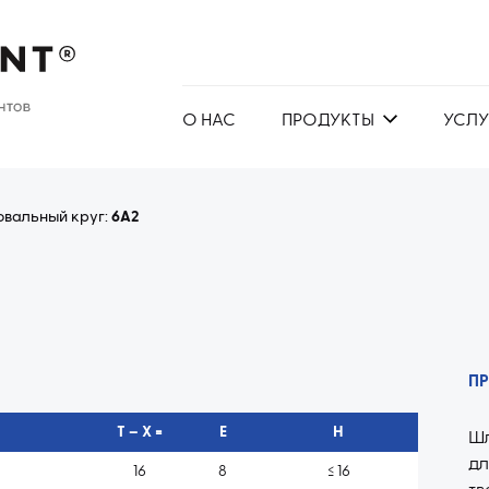
О НАС
ПРОДУКТЫ
УСЛУ
вальный круг:
6A2
П
T – X =
E
H
Ш
д
16
8
≤ 16