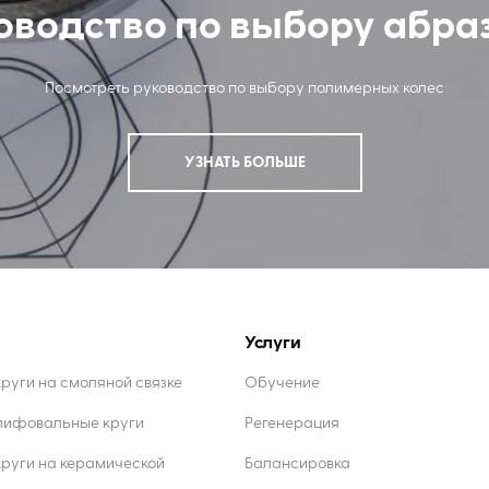
оводство по выбору абра
Посмотреть руководство по выбору полимерных колес
УЗНАТЬ БОЛЬШЕ
Услуги
уги на смоляной связке
Обучение
лифовальные круги
Регенерация
руги на керамической
Балансировка