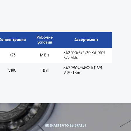
Рабочие
Концентрация
Ассортимент
условия
6A2 100x3x2x20 KA D107
K75
M B s
K75 MBs
6A2 250x6x4x76 KT B91
V180
T B m
V180 TBm
НЕ ЗНАЕТЕ ЧТО ВЫБРАТЬ?