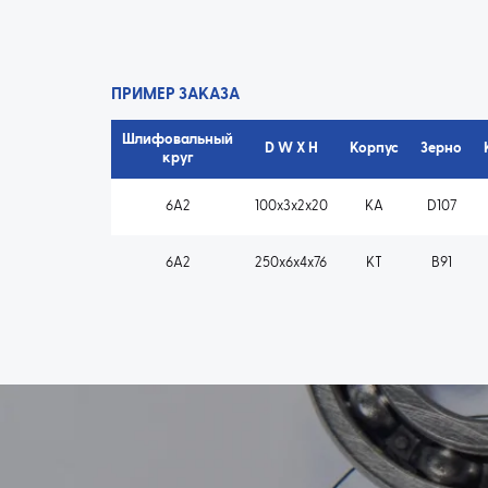
ПРИМЕР ЗАКАЗА
Шлифовальный
D W X H
Корпус
Зерно
круг
6A2
100x3x2x20
KA
D107
6A2
250x6x4x76
KT
B91