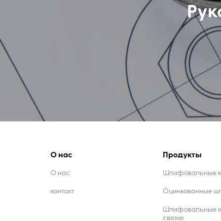
Рук
О нас
Продукты
О нас
Шлифовальные кр
контакт
Оцинкованные ш
Шлифовальные к
связке