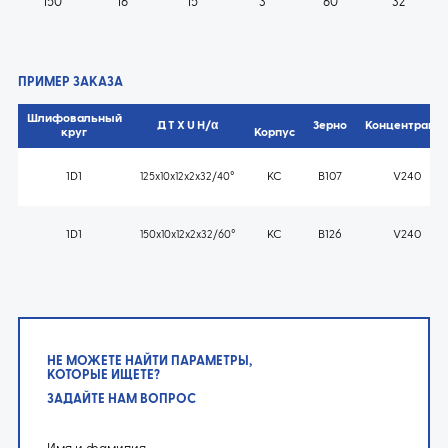
150
16
15
3
60°
32
ПРИМЕР ЗАКАЗА
Шлифовальный
Д T X U H/α
Зерно
Концентраци
круг
Корпус
1D1
KC
B107
V240
125x10x12x2x32/40°
1D1
KC
B126
V240
150x10x12x2x32/60°
НЕ МОЖЕТЕ НАЙТИ ПАРАМЕТРЫ,
КОТОРЫЕ ИЩЕТЕ?
ЗАДАЙТЕ НАМ ВОПРОС