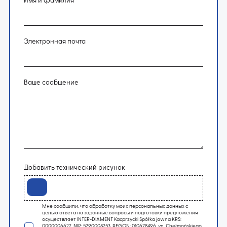
Имя и фамилия
Электронная почта
Ваше сообщение
Добавить технический рисунок
Мне сообщили, что обработку моих персональных данных с
целью ответа на заданные вопросы и подготовки предложения
осуществляет INTER-DIAMENT Kacprzycki Spółka jawna KRS:
0000006622, NIP: 5290008253, REGON: 010678496, ул. Chełmońskiego