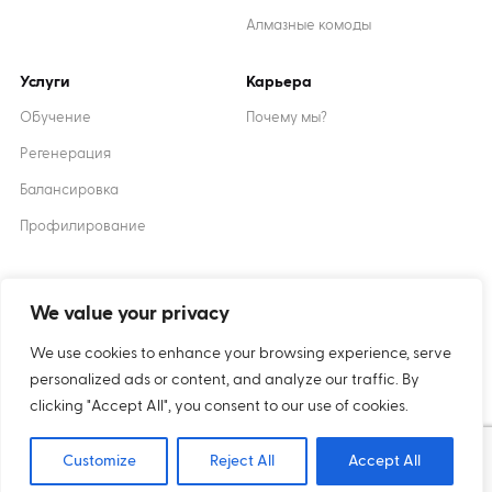
Алмазные комоды
Услуги
Карьера
Обучение
Почему мы?
Регенерация
Балансировка
Профилирование
Created by
XANTUM
We value your privacy
We use cookies to enhance your browsing experience, serve
Печенье
политика
personalized ads or content, and analyze our traffic. By
конфиденциальности
clicking "Accept All", you consent to our use of cookies.
Copyright © 2024 Inter-Diament
Customize
Reject All
Accept All