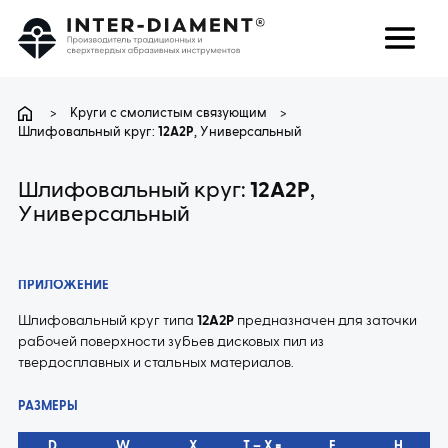
поиск
Язык
>
Круги с смолистым связующим
>
Шлифовальный круг:
12A2P
, Универсальный
О НАС
Шлифовальный круг:
12A2P
,
Универсальный
ПРОДУКТЫ
УСЛУГИ
ПРИЛОЖЕНИЕ
Шлифовальный круг типа
12A2P
предназначен для заточки
ЧАВО
рабочей поверхности зубьев дисковых пил из
твердосплавных и стальных материалов.
КАРЬЕРА
РАЗМЕРЫ
D
W
X
T – X =
E
H
КОНТАКТ