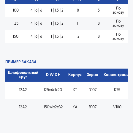
По
100
4 | 6 | 6
1 | 1,5 | 2
8
5
заказу
По
125
4 | 6 | 6
1 | 1,5 | 2
11
8
заказу
По
150
4 | 6 | 6
1 | 1,5 | 2
12
8
заказу
ПРИМЕР ЗАКАЗА
Шлифовальный
D W X H
Корпус
Зерно
Концентрация
круг
12A2
125x4x1x20
KT
D107
K75
12A2
150x6x2x32
KA
B107
V180