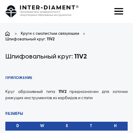
поиск
Язык
>
Круги с смолистым связующим
>
Шлифовальный круг:
11V2
О НАС
Шлифовальный круг:
11V2
ПРОДУКТЫ
ПРИЛОЖЕНИЕ
УСЛУГИ
Круг абразивный типа
11V2
предназначен для заточки
режущих инструментов из карбидов и стали
ЧАВО
РАЗМЕРЫ
КАРЬЕРА
D
W
X
T
H
КОНТАКТ