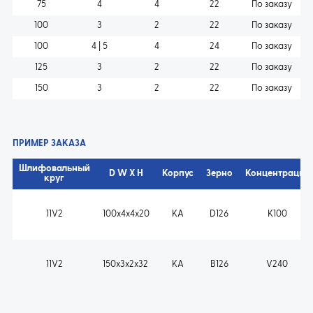
75
4
4
22
По заказу
100
3
2
22
По заказу
100
4 | 5
4
24
По заказу
125
3
2
22
По заказу
150
3
2
22
По заказу
ПРИМЕР ЗАКАЗА
Шлифовальный
D W X H
Корпус
Зерно
Концентрация
круг
11V2
100x4x4x20
KA
D126
K100
11V2
150x3x2x32
KA
B126
V240