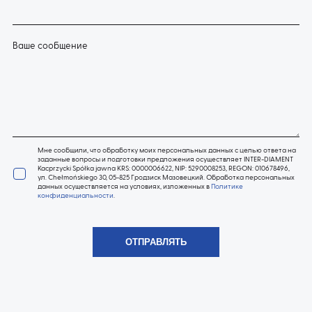
Ваше сообщение
Мне сообщили, что обработку моих персональных данных с целью ответа на
заданные вопросы и подготовки предложения осуществляет INTER-DIAMENT
Kacprzycki Spółka jawna KRS: 0000006622, NIP: 5290008253, REGON: 010678496,
ул. Chełmońskiego 30, 05-825 Гродзиск Мазовецкий. Обработка персональных
данных осуществляется на условиях, изложенных в
Политике
конфиденциальности
.