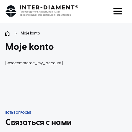
поиск
Язык
>
Moje konto
Moje konto
О НАС
[woocommerce_my_account]
ПРОДУКТЫ
УСЛУГИ
ЧАВО
ЕСТЬ ВОПРОСЫ?
КАРЬЕРА
Связаться с нами
КОНТАКТ